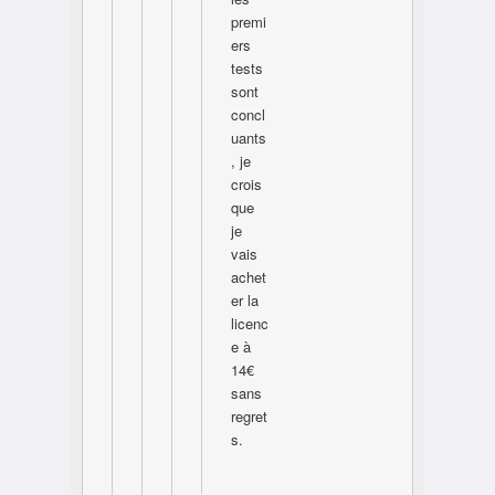
premi
ers
tests
sont
concl
uants
, je
crois
que
je
vais
achet
er la
licenc
e à
14€
sans
regret
s.