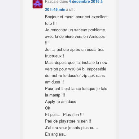
Pascale
dans
4 décembre 2016 à
20 h 45 min
a dit :
Bonjour et merci pour cet excellent
tuto !!!
Je rencontre un serieux problème
avec la dernière version Amiduos
!!!
Je l’ai acheté après un essai tres
fructueux !
Mais depuis que j’ai installé la new
version pour w10 64 b, impossible
de mettre le dossier zip apk dans
amiduos !!
Pourtant il est lancé lorsque je fais
la manip !!!
Apply to amiduos
Ok
Et puis… Plus rien !!!
Pas de playstore ni rien !!
J’ai cru vour je sais plus ou…
En anglais..