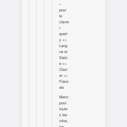
–
pour
le
clavie
r
quert
y =>
Lang
ue et
Saisi
e =>
Clavi
er =>
Franc
ais
Merci
pour
toute
s les
infos,
les