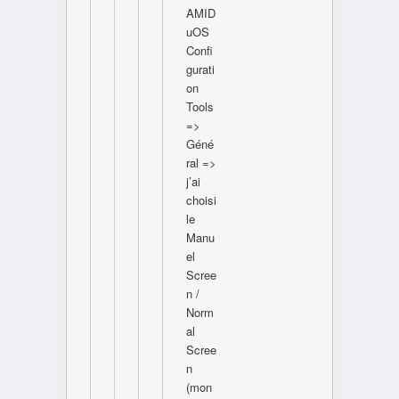
AMID
uOS
Confi
gurati
on
Tools
=>
Géné
ral =>
j’ai
choisi
le
Manu
el
Scree
n /
Norm
al
Scree
n
(mon