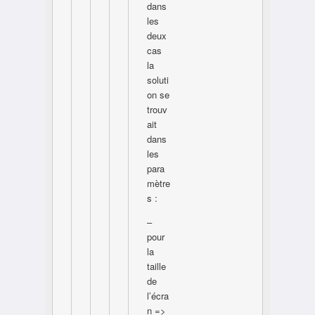
dans
les
deux
cas
la
soluti
on se
trouv
ait
dans
les
para
mètre
s :
–
pour
la
taille
de
l’écra
n =>