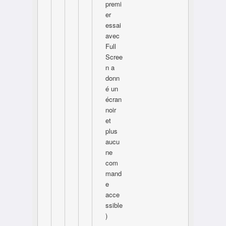
premi
er
essai
avec
Full
Scree
n a
donn
é un
écran
noir
et
plus
aucu
ne
com
mand
e
acce
ssible
)